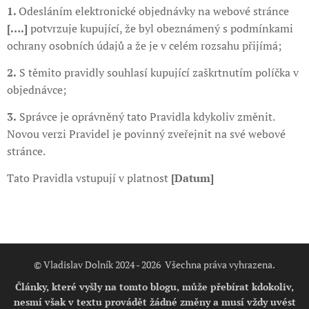
1.
Odesláním elektronické objednávky na webové stránce
[….]
potvrzuje kupující, že byl obeznámený s podmínkami
ochrany osobních údajů a že je v celém rozsahu přijímá;
2.
S těmito pravidly souhlasí kupující zaškrtnutím políčka v
objednávce;
3.
Správce je oprávněný tato Pravidla kdykoliv změnit.
Novou verzi Pravidel je povinný zveřejnit na své webové
stránce.
Tato Pravidla vstupují v platnost
[Datum]
© Vladislav Dolník 2024 - 2026 Všechna práva vyhrazena.
Články, které vyšly na tomto blogu, může přebírat kdokoliv,
nesmí však v textu provádět žádné změny a musí vždy uvést