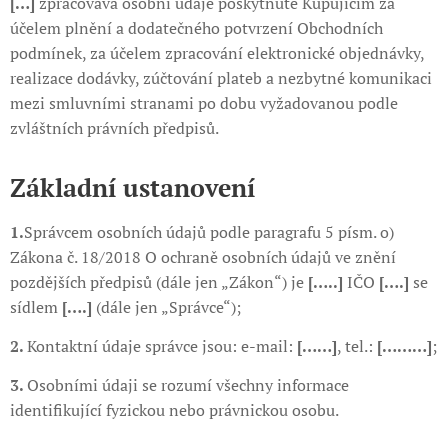
[…]
zpracovává osobní údaje poskytnuté Kupujícím za
účelem plnění a dodatečného potvrzení Obchodních
podmínek, za účelem zpracování elektronické objednávky,
realizace dodávky, zúčtování plateb a nezbytné komunikaci
mezi smluvními stranami po dobu vyžadovanou podle
zvláštních právních předpisů.
Základní ustanovení
1.
Správcem osobních údajů podle paragrafu 5 písm. o)
Zákona č. 18/2018 O ochraně osobních údajů ve znění
pozdějších předpisů (dále jen „Zákon“) je
[…..]
IČO
[….]
se
sídlem
[….]
(dále jen „Správce“);
2.
Kontaktní údaje správce jsou: e-mail:
[……]
, tel.:
[………]
;
3.
Osobními údaji se rozumí všechny informace
identifikující fyzickou nebo právnickou osobu.