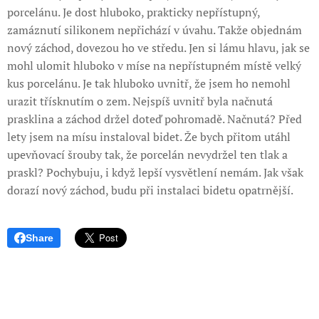
porcelánu. Je dost hluboko, prakticky nepřístupný,
zamáznutí silikonem nepřichází v úvahu. Takže objednám
nový záchod, dovezou ho ve středu. Jen si lámu hlavu, jak se
mohl ulomit hluboko v míse na nepřístupném místě velký
kus porcelánu. Je tak hluboko uvnitř, že jsem ho nemohl
urazit třísknutím o zem. Nejspíš uvnitř byla načnutá
prasklina a záchod držel doteď pohromadě. Načnutá? Před
lety jsem na mísu instaloval bidet. Že bych přitom utáhl
upevňovací šrouby tak, že porcelán nevydržel ten tlak a
praskl? Pochybuju, i když lepší vysvětlení nemám. Jak však
dorazí nový záchod, budu při instalaci bidetu opatrnější.
Share