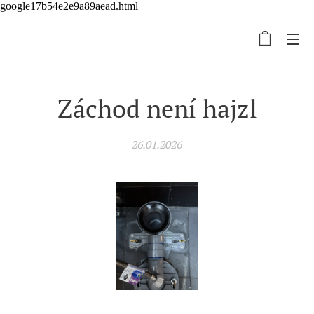
google17b54e2e9a89aead.html
Záchod není hajzl
26.01.2026