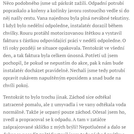
Něco podobného jsme už párkrát zažili. Odpadní potrubí
popraskalo a kořeny a kořínky javoru rostoucího vedle si do
něj našly cestu. Vana najednou byla plná nevábné tekutiny.
I když bylo nedělní odpoledne, instalatér dorazil během
chvilky. Rouru protáhl motorizovanou štětkou a vystavil
fakturu s částkou odpovídající práci v neděli odpoledne. O
tři roky později se situace opakovala. Tentokrát ve všední
den, a tak faktura byla celkem únosná. Potřetí už jsem
pochopil, že pokud se nepustím do akce, pak k nám bude
instalatér docházet pravidelně. Nechali jsme tedy potrubí
opravit rukávem napuštěným epoxidem a snad bude na
chvíli pokoj.
Tentokrát to bylo trochu jinak. Záchod sice odtékal
zatraceně pomalu, ale z umyvadla i ve vany odtékala voda
normálně. Takže je ucpaný pouze záchod. Očesal jsem ho,
zvedl a propracoval se k odpadu. A tam v zatáčce
zašprajcované sklíčko z mých brýlí! Nepotlučené a dalo se