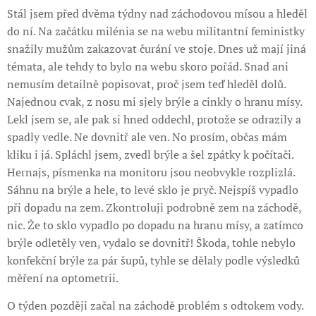
Stál jsem před dvěma týdny nad záchodovou mísou a hleděl
do ní. Na začátku milénia se na webu militantní feministky
snažily mužům zakazovat čurání ve stoje. Dnes už mají jiná
témata, ale tehdy to bylo na webu skoro pořád. Snad ani
nemusím detailně popisovat, proč jsem teď hleděl dolů.
Najednou cvak, z nosu mi sjely brýle a cinkly o hranu mísy.
Lekl jsem se, ale pak si hned oddechl, protože se odrazily a
spadly vedle. Ne dovnitř ale ven. No prosím, občas mám
kliku i já. Spláchl jsem, zvedl brýle a šel zpátky k počítači.
Hernajs, písmenka na monitoru jsou neobvykle rozplizlá.
Sáhnu na brýle a hele, to levé sklo je pryč. Nejspíš vypadlo
při dopadu na zem. Zkontroluji podrobně zem na záchodě,
nic. Že to sklo vypadlo po dopadu na hranu mísy, a zatímco
brýle odletěly ven, vydalo se dovnitř! Škoda, tohle nebylo
konfekční brýle za pár šupů, tyhle se dělaly podle výsledků
měření na optometrii.
O týden později začal na záchodě problém s odtokem vody.