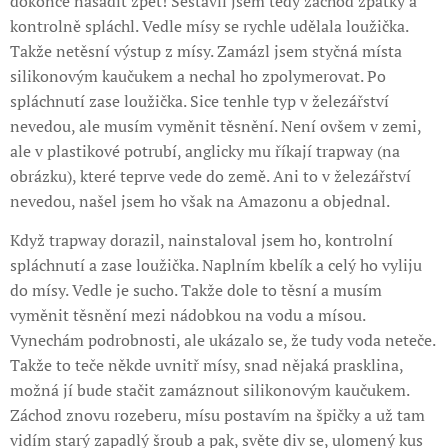
dokonce nasadit zpět! Sestavil jsem tedy záchod zpátky a
kontrolně spláchl. Vedle mísy se rychle udělala loužička.
Takže netěsní výstup z mísy. Zamázl jsem styčná místa
silikonovým kaučukem a nechal ho zpolymerovat. Po
spláchnutí zase loužička. Sice tenhle typ v železářství
nevedou, ale musím vyměnit těsnění. Není ovšem v zemi,
ale v plastikové potrubí, anglicky mu říkají trapway (na
obrázku), které teprve vede do země. Ani to v železářství
nevedou, našel jsem ho však na Amazonu a objednal.
Když trapway dorazil, nainstaloval jsem ho, kontrolní
spláchnutí a zase loužička. Naplním kbelík a celý ho vyliju
do mísy. Vedle je sucho. Takže dole to těsní a musím
vyměnit těsnění mezi nádobkou na vodu a mísou.
Vynechám podrobnosti, ale ukázalo se, že tudy voda neteče.
Takže to teče někde uvnitř mísy, snad nějaká prasklina,
možná jí bude stačit zamáznout silikonovým kaučukem.
Záchod znovu rozeberu, mísu postavím na špičky a už tam
vidím starý zapadlý šroub a pak, světe div se, ulomený kus