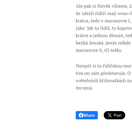
Ale pak si člověk všimne, 
že zdejší řidiči mají svou
krátce, tedy v morseovce I
jako "Jak to řídíš, ty kopy
krátce a jednou dlouze, te
hezká ženská. Jenže někde j
morseovce S, tři tečky.
Nejspíš si tu řidičskou mo
tím on sám představuje. O 
světelných křižovatkách z
červená.
Share