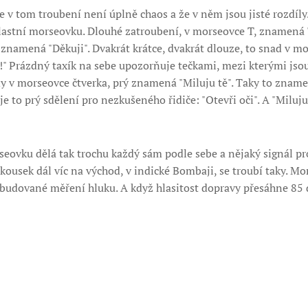
že v tom troubení není úplně chaos a že v něm jsou jisté rozdí
 vlastní morseovku. Dlouhé zatroubení, v morseovce T, znamená 
, znamená "Děkuji". Dvakrát krátce, dvakrát dlouze, to snad v mo
to!" Prázdný taxík na sebe upozorňuje tečkami, mezi kterými jsou
dy v morseovce čtverka, prý znamená "Miluju tě". Taky to znam
e to prý sdělení pro nezkušeného řidiče: "Otevři oči". A "Miluju
rseovku dělá tak trochu každý sám podle sebe a nějaký signál p
kousek dál víc na východ, v indické Bombaji, se troubí taky. M
abudované měření hluku. A když hlasitost dopravy přesáhne 85 