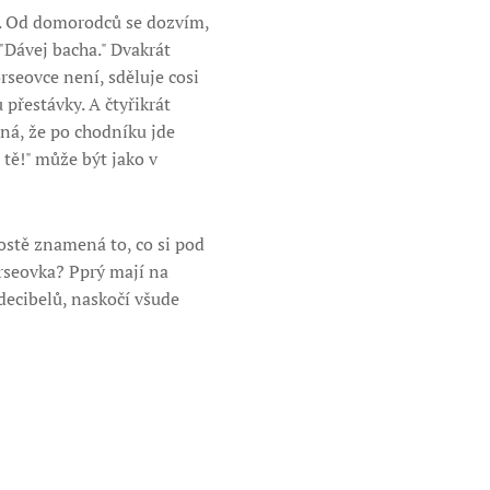
ly. Od domorodců se dozvím,
"Dávej bacha." Dvakrát
rseovce není, sděluje cosi
 přestávky. A čtyřikrát
ená, že po chodníku jde
 tě!" může být jako v
rostě znamená to, co si pod
orseovka? Pprý mají na
decibelů, naskočí všude