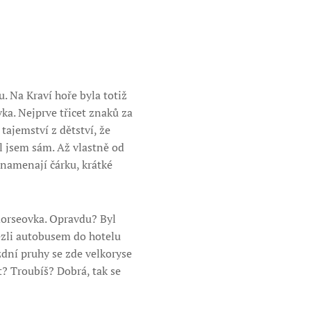
. Na Kraví hoře byla totiž
ka. Nejprve třicet znaků za
tajemství z dětství, že
yl jsem sám. Až vlastně od
znamenají čárku, krátké
morseovka. Opravdu? Byl
ezli autobusem do hotelu
zdní pruhy se zde velkoryse
t? Troubíš? Dobrá, tak se