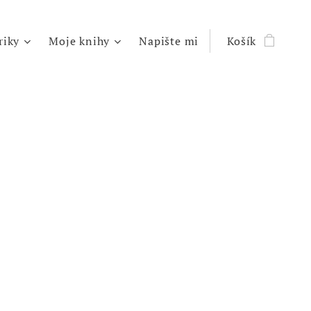
riky
Moje knihy
Napište mi
Košík