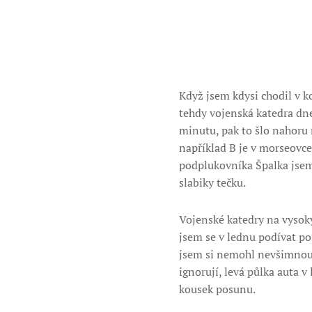
Když jsem kdysi chodil v k
tehdy vojenská katedra dne
minutu, pak to šlo nahoru n
například B je v morseovce 
podplukovníka Špalka jsem 
slabiky tečku.
Vojenské katedry na vysoký
jsem se v lednu podívat po
jsem si nemohl nevšimnout,
ignorují, levá půlka auta v
kousek posunu.