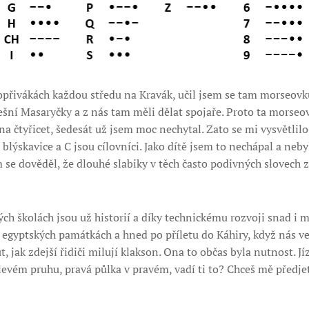
opřivákách každou středu na Kravák, učil jsem se tam morseovku
šní Masaryčky a z nás tam měli dělat spojaře. Proto ta morseov
a čtyřicet, šedesát už jsem moc nechytal. Zato se mi vysvětlilo 
blýskavice a C jsou cílovníci. Jako dítě jsem to nechápal a neb
se dověděl, že dlouhé slabiky v těch často podivných slovech 
ch školách jsou už historií a díky technickému rozvoji snad i 
 egyptských památkách a hned po příletu do Káhiry, když nás v
 jak zdejší řidiči milují klakson. Ona to občas byla nutnost. Jí
 levém pruhu, pravá půlka v pravém, vadí ti to? Chceš mě předje