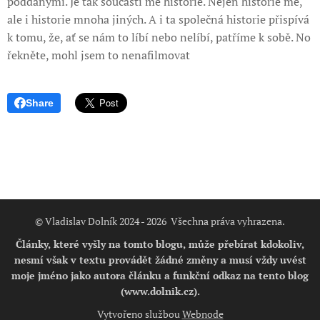
poddanými. Je tak součástí mé historie. Nejen historie mé,
ale i historie mnoha jiných. A i ta společná historie přispívá
k tomu, že, ať se nám to líbí nebo nelíbí, patříme k sobě. No
řekněte, mohl jsem to nenafilmovat
Share
© Vladislav Dolník 2024 - 2026 Všechna práva vyhrazena.
Články, které vyšly na tomto blogu, může přebírat kdokoliv,
nesmí však v textu provádět žádné změny a musí vždy uvést
moje jméno jako autora článku a funkční odkaz na tento blog
(www.dolnik.cz).
Vytvořeno službou
Webnode