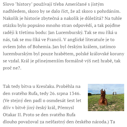
Slovo "history" používají třeba Američané s jistým
nadhledem, skoro by se dalo říct, že až skoro s pohrdáním.
Nakolik je historie zbytečná a nakolik je důležitá? Na tuhle
otázku bylo popsáno mnoho stran odpovědí, a tak pojďme
raději k třetímu bodu: Jan Lucemburský. Tak se mu říká u
nás, tak se mu říká ve Francii. V anglické literatuře je to
ovšem John of Bohemia. Jan byl českým králem, zatímco
lucemburským byl pouze hrabětem, polské královské koruny
se vzdal. Král je přinejmenším formálně výš než hrabě, tak
proč ne?.
Tak tedy bitva u Kresčaku. Proběhla na
den svatého Rufa, tedy 26. srpna 1346.
(Ve stejný den padl o osmdesát šest let
dřív v bitvě jiný český král, Přemysl
Otakar II. Proto se den svatého Rufa
dlouho považoval za nešťastný den českého národa.) Ta