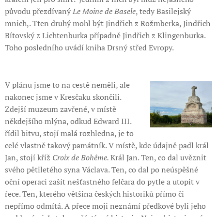
původu přezdívaný
Le Moine de Basele
, tedy Basilejský
mnich,. Tten druhý mohl být Jindřich z Rožmberka, Jindřich
Bítovský z Lichtenburka případně Jindřich z Klingenburka.
Toho posledního uvádí kniha Drsný střed Evropy.
V plánu jsme to na cestě neměli, ale
nakonec jsme v Kresčaku skončili.
Zdejší muzeum zavřené, v místě
někdejšího mlýna, odkud Edward III.
řídil bitvu, stojí malá rozhledna, je to
celé vlastně takový památník. V místě, kde údajně padl král
Jan, stojí kříž
Croix de Bohême.
Král Jan. Ten, co dal uvěznit
svého pětiletého syna Václava. Ten, co dal po neúspěšné
oční operaci zašít nešťastného felčara do pytle a utopit v
řece. Ten, kterého většina českých historiků přímo či
nepřímo odmítá. A přece moji neznámí předkové byli jeho