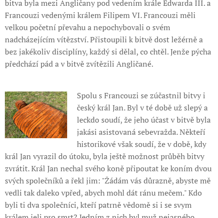
bitva byla mezi Angličany pod vedením krále Edwarda III. a
Francouzi vedenými králem Filipem VI. Francouzi měli
velkou početní převahu a nepochybovali o svém
nadcházejícím vítězství. Přistoupili k bitvě dost ležérně a
bez jakékoliv disciplíny, každý si dělal, co chtěl. Jenže pýcha
předchází pád a v bitvě zvítězili Angličané.
Spolu s Francouzi se zúčastnil bitvy i
český král Jan. Byl v té době už slepý a
leckdo soudí, že jeho účast v bitvě byla
jakási asistovaná sebevražda. Někteří
historikové však soudí, že v době, kdy
král Jan vyrazil do útoku, byla ještě možnost průběh bitvy
zvrátit. Král Jan nechal svého koně připoutat ke koním dvou
svých společníků a řekl jim: "Žádám vás důrazně, abyste mě
vedli tak daleko vpřed, abych mohl dát ránu mečem." Kdo
byli ti dva společníci, kteří patrně vědomě si i se svym
králem jeli pro smrt? Jedním z nich byl muž nejasného