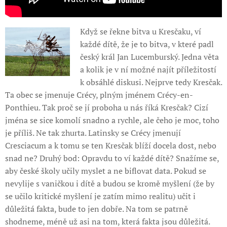
Když se řekne bitva u Kresčaku, ví
každé dítě, že je to bitva, v které padl
český král Jan Lucemburský. Jedna věta
a kolik je v ní možné najít příležitostí
k obsáhlé diskusi. Nejprve tedy Kresčak.
Ta obec se jmenuje Crécy, plným jménem Crécy-en-
Ponthieu. Tak proč se jí proboha u nás říká Kresčak? Cizí
jména se sice komolí snadno a rychle, ale čeho je moc, toho
je příliš. Ne tak zhurta. Latinsky se Crécy jmenují
Cresciacum a k tomu se ten Kresčak blíží docela dost, nebo
snad ne? Druhý bod: Opravdu to ví každé dítě? Snažíme se,
aby české školy učily myslet a ne biflovat data. Pokud se
nevylije s vaničkou i dítě a budou se kromě myšlení (že by
se učilo kritické myšlení je zatím mimo realitu) učit i
důležitá fakta, bude to jen dobře. Na tom se patrně
shodneme, méně už asi na tom, která fakta jsou důležitá.