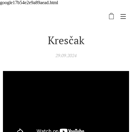
google17b54e2e9a89aead.html
Kresčak
29.09.2024