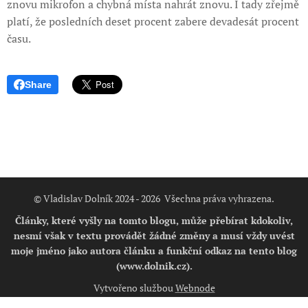
znovu mikrofon a chybná místa nahrát znovu. I tady zřejmě
platí, že posledních deset procent zabere devadesát procent
času.
Share
© Vladislav Dolník 2024 - 2026 Všechna práva vyhrazena.
Články, které vyšly na tomto blogu, může přebírat kdokoliv,
nesmí však v textu provádět žádné změny a musí vždy uvést
moje jméno jako autora článku a funkční odkaz na tento blog
(www.dolnik.cz).
Vytvořeno službou
Webnode