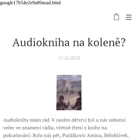
google17b54e2e9a89aead.html
Audiokniha na koleně?
17.10.2023
Audioknihy mám rád. V raném dětství byl u nás sobotní
večer ve znamení rádia, včetně čtení z knihy na
pokračování: Bylo nás pět, Pučálkovic Amina, Bělohřívek.