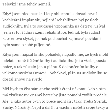
Televizi jsme tehdy neměli.
Když jsem před patnácti lety ohluchnul a dostal první
kochleární implantát, nejlepší rehabilitace byl poslech
audioknihy. Byla to současně vzpomínka na dětství, užíval
jsem si to, žádná řízená rehabilitace. Jednak byla radost
zase znovu slyšet, jednak poslouchat zajímavé povídání
bylo samo o sobě příjemné.
Když jsem napsal knihu pohádek, napadlo mě, že bych mohl
udělat kromě tištěné knihy i audioknihu. Je to však spousta
práce, a tak zůstalo jen u plánu. S dokončením knihy o
velkomoravském Ormovi - Soběkovi, plán na audioknihu se
dostal znovu na světlo.
Měl bych to číst sám anebo svěřit čtení někomu, kdo s ním
má zkušenost? Známý herec by jistě pomohl zvýšit prodeje.
Ale já jako autor bych to přece mohl číst taky. Třeba Svěrák,
Suchý, Nárožný, Nepil a další, ti všichni načetli svoje texty a