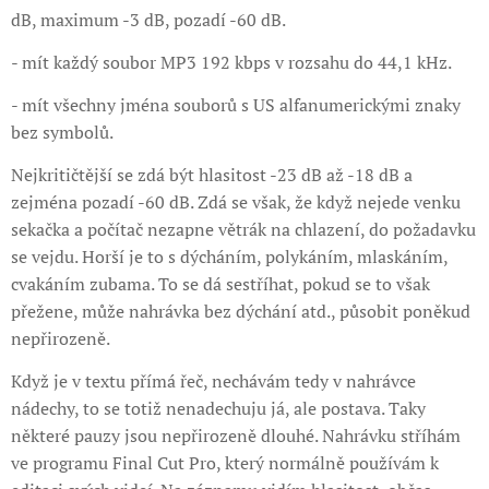
dB, maximum -3 dB, pozadí -60 dB.
- mít každý soubor MP3 192 kbps v rozsahu do 44,1 kHz.
- mít všechny jména souborů s US alfanumerickými znaky
bez symbolů.
Nejkritičtější se zdá být hlasitost -23 dB až -18 dB a
zejména pozadí -60 dB. Zdá se však, že když nejede venku
sekačka a počítač nezapne větrák na chlazení, do požadavku
se vejdu. Horší je to s dýcháním, polykáním, mlaskáním,
cvakáním zubama. To se dá sestříhat, pokud se to však
přežene, může nahrávka bez dýchání atd., působit poněkud
nepřirozeně.
Když je v textu přímá řeč, nechávám tedy v nahrávce
nádechy, to se totiž nenadechuju já, ale postava. Taky
některé pauzy jsou nepřirozeně dlouhé. Nahrávku stříhám
ve programu Final Cut Pro, který normálně používám k