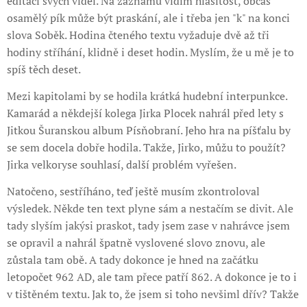
editaci svých videí. Na záznamu vidím hlasitost, občas
osamělý pík může být praskání, ale i třeba jen "k" na konci
slova Soběk. Hodina čteného textu vyžaduje dvě až tři
hodiny stříhání, klidně i deset hodin. Myslím, že u mě je to
spíš těch deset.
Mezi kapitolami by se hodila krátká hudební interpunkce.
Kamarád a někdejší kolega Jirka Plocek nahrál před lety s
Jitkou Šuranskou album Písňobraní. Jeho hra na píšťalu by
se sem docela dobře hodila. Takže, Jirko, můžu to použít?
Jirka velkoryse souhlasí, další problém vyřešen.
Natočeno, sestříháno, teď ještě musím zkontroloval
výsledek. Někde ten text plyne sám a nestačím se divit. Ale
tady slyším jakýsi praskot, tady jsem zase v nahrávce jsem
se opravil a nahrál špatně vyslovené slovo znovu, ale
zůstala tam obě. A tady dokonce je hned na začátku
letopočet 962 AD, ale tam přece patří 862. A dokonce je to i
v tištěném textu. Jak to, že jsem si toho nevšiml dřív? Takže