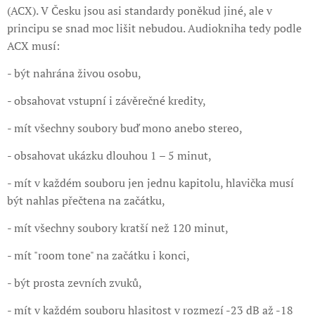
(ACX). V Česku jsou asi standardy poněkud jiné, ale v
principu se snad moc lišit nebudou. Audiokniha tedy podle
ACX musí:
- být nahrána živou osobu,
- obsahovat vstupní i závěrečné kredity,
- mít všechny soubory buď mono anebo stereo,
- obsahovat ukázku dlouhou 1 – 5 minut,
- mít v každém souboru jen jednu kapitolu, hlavička musí
být nahlas přečtena na začátku,
- mít všechny soubory kratší než 120 minut,
- mít "room tone" na začátku i konci,
- být prosta zevních zvuků,
- mít v každém souboru hlasitost v rozmezí -23 dB až -18