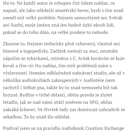
šlo to. Ne každý autor je schopen číst lidem nahlas, co
napsal, ale jako někdejší amatérský herec, bych s tím snad
neměl mít velký problém. Nejsem samozřejmě ani Svěrák
ani Suchý, moje jméno zná jen hodně úzký okruh lidí,
pokud se do toho dám, na velké prodeje to nebude.
Zkusme to. Nejsem technicky plně vybavený, vlastně ani
hlasově a logopedicky. Začátek nestojí za moc, neustále
zápolím se sykavkami, zejména s C. Avšak kováním se kuje
kovář a čím víc čtu nahlas, tím míň problémů mám s
výslovností. Nemám odhlučněné nahrávací studio, ale už v
několika audioknihách zakoupených v Audiotéce jsem
zachytil i štěkot psa, takže by to snad nemuselo být tak
hrozné. Bydlím v tiché oblasti, občas pravda je slyšet
letadlo, jak se nad námi otáčí směrem na SFO, občas
zakráká krkavec. Ve čtvrtek tady zas dominuje zahradník se
sekačkou. To by snad šlo uhlídat.
Podíval jsem se na pravidla Audiobook Creation Exchange